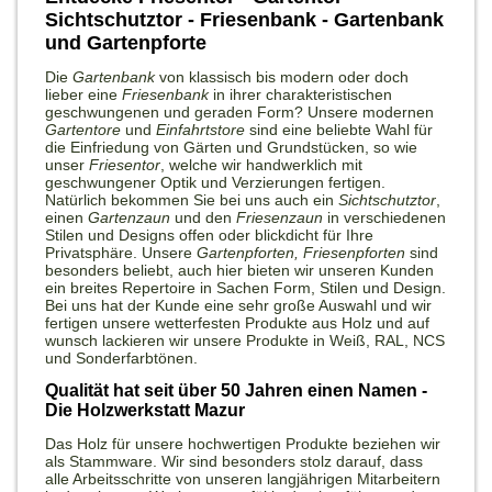
Sichtschutztor - Friesenbank - Gartenbank
und Gartenpforte
Die
Gartenbank
von klassisch bis modern oder doch
lieber eine
Friesenbank
in ihrer charakteristischen
geschwungenen und geraden Form? Unsere modernen
Gartentore
und
Einfahrtstore
sind eine beliebte Wahl für
die Einfriedung von Gärten und Grundstücken, so wie
unser
Friesentor
, welche wir handwerklich mit
geschwungener Optik und Verzierungen fertigen.
Natürlich bekommen Sie bei uns auch ein
Sichtschutztor
,
einen
Gartenzaun
und den
Friesenzaun
in verschiedenen
Stilen und Designs offen oder blickdicht für Ihre
Privatsphäre. Unsere
Gartenpforten,
Friesenpforten
sind
besonders beliebt, auch hier bieten wir unseren Kunden
ein breites Repertoire in Sachen Form, Stilen und Design.
Bei uns hat der Kunde eine sehr große Auswahl und wir
fertigen unsere wetterfesten Produkte aus Holz und auf
wunsch lackieren wir unsere Produkte in
Weiß, RAL,
NCS
und Sonderfarbtönen.
Qualität hat seit über 50 Jahren einen Namen -
Die Holzwerkstatt Mazur
Das Holz für unsere hochwertigen Produkte beziehen wir
als Stammware. Wir sind besonders stolz darauf, dass
alle Arbeitsschritte von unseren langjährigen Mitarbeitern